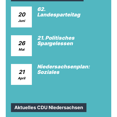
62.
20
Landesparteitag
Juni
21. Politisches
26
Spargelessen
Mai
Niedersachsenplan:
21
Soziales
April
Aktuelles CDU NIedersachsen