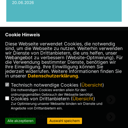
20.06.2026
Cookie Hinweis
Gemeindeverband Schellerten und Ortsverbände
Diese Webseite verwendet Cookies, die notwendig
sind, um die Webseite zu nutzen. Weiterhin verwenden
wir Dienste von Drittanbietern, die uns helfen, unser
Webangebot zu verbessern (Website-Optmierung). Für
die Verwendung bestimmter Dienste, benötigen wir
Ihre Einwilligung. Ihre Einwilligung können Sie
jederzeit widerrufen. Weitere Informationen finden Sie
in unserer
Datenschutzerklärung
.
Technisch notwendige Cookies (
Übersicht
)
IMPRESSUM
DATENSCHUTZ
KONTAKT
Die notwendigen Cookies werden allein für den
ordnungsgemäßen Gebrauch der Webseite benötigt.
CDU Kreisverband Hildesheim
Cookies von Drittanbietern (
Übersicht
)
Zur Optimierung unserer Webseite binden wir Dienste und
Angebote von Drittanbietern ein.
CDU in Niedersachsen
Alle akzeptieren
Auswahl speichern