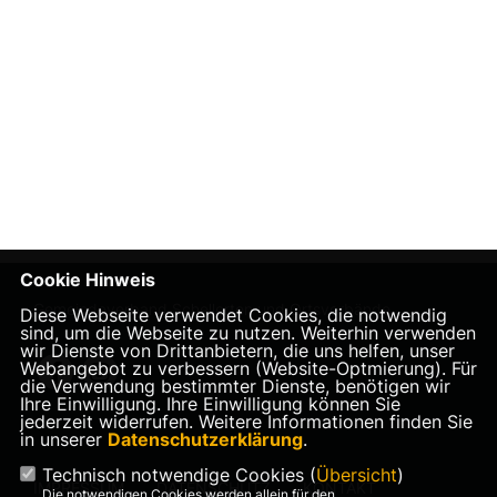
Cookie Hinweis
Gemeindeverband Schellerten und Ortsverbände
Diese Webseite verwendet Cookies, die notwendig
sind, um die Webseite zu nutzen. Weiterhin verwenden
wir Dienste von Drittanbietern, die uns helfen, unser
Webangebot zu verbessern (Website-Optmierung). Für
die Verwendung bestimmter Dienste, benötigen wir
Ihre Einwilligung. Ihre Einwilligung können Sie
jederzeit widerrufen. Weitere Informationen finden Sie
in unserer
Datenschutzerklärung
.
Technisch notwendige Cookies (
Übersicht
)
IMPRESSUM
DATENSCHUTZ
KONTAKT
Die notwendigen Cookies werden allein für den